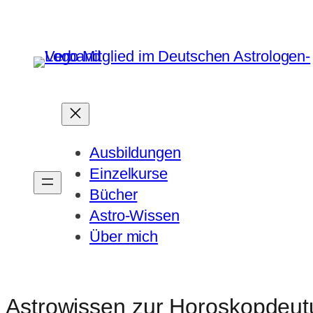
Zum
Inhalt
springen
Ausbildungen
Einzelkurse
Bücher
Astro-Wissen
Über mich
Astrowissen zur Horoskopdeu