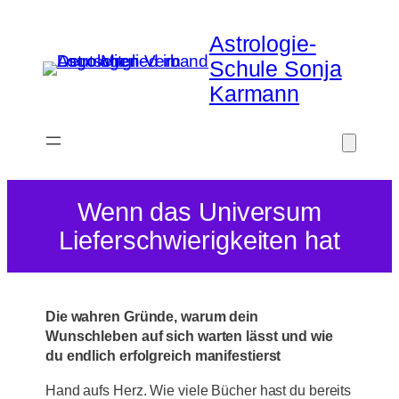
Zum
Inhalt
Astrologie-
springen
Schule Sonja
Karmann
Wenn das Universum
Lieferschwierigkeiten hat
Die wahren Gründe, warum dein
Wunschleben auf sich warten lässt und wie
du endlich erfolgreich manifestierst
Hand aufs Herz. Wie viele Bücher hast du bereits